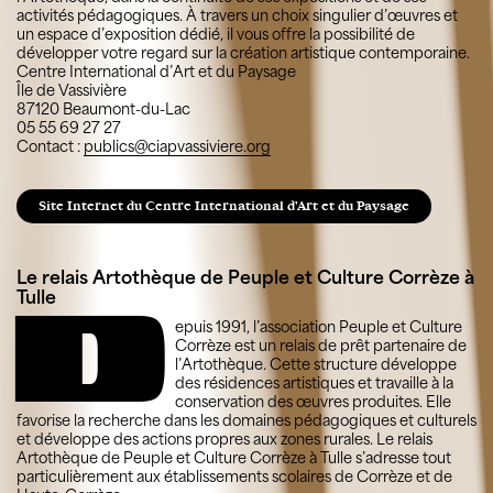
activités pédagogiques. À travers un choix singulier d’œuvres et
un espace d’exposition dédié, il vous offre la possibilité de
développer votre regard sur la création artistique contemporaine.
Centre International d’Art et du Paysage
Île de Vassivière
87120 Beaumont-du-Lac
05 55 69 27 27
Contact :
publics@ciapvassiviere.org
Site Internet du Centre International d'Art et du Paysage
Le relais Artothèque de Peuple et Culture Corrèze à
Tulle
D
epuis 1991, l’association Peuple et Culture
Corrèze est un relais de prêt partenaire de
l’Artothèque. Cette structure développe
des résidences artistiques et travaille à la
conservation des œuvres produites. Elle
favorise la recherche dans les domaines pédagogiques et culturels
et développe des actions propres aux zones rurales. Le relais
Artothèque de Peuple et Culture Corrèze à Tulle s’adresse tout
particulièrement aux établissements scolaires de Corrèze et de