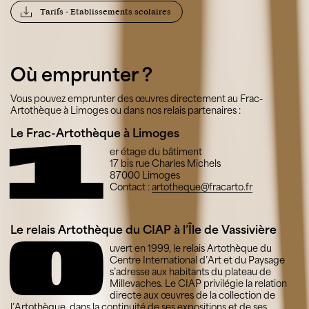
Tarifs - Etablissements scolaires
Où emprunter ?
Vous pouvez emprunter des œuvres directement au Frac-
Artothèque à Limoges ou dans nos relais partenaires :
Le Frac-Artothèque à Limoges
1
er étage du bâtiment
17 bis rue Charles Michels
87000 Limoges
Contact :
artotheque@fracarto.fr
Le relais Artothèque du CIAP à l’Île de Vassivière
O
uvert en 1999, le relais Artothèque du
Centre International d’Art et du Paysage
s’adresse aux habitants du plateau de
Millevaches. Le CIAP privilégie la relation
directe aux œuvres de la collection de
l’Artothèque, dans la continuité de ses expositions et de ses