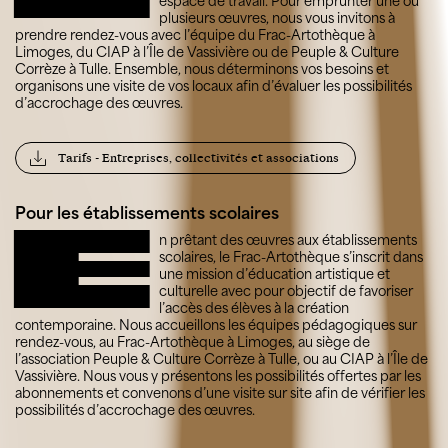
espace de travail. Pour emprunter une ou
plusieurs œuvres, nous vous invitons à
prendre rendez-vous avec l’équipe du Frac-Artothèque à
Limoges, du CIAP à l’Île de Vassivière ou de Peuple & Culture
Corrèze à Tulle. Ensemble, nous déterminons vos besoins et
organisons une visite de vos locaux afin d’évaluer les possibilités
d’accrochage des œuvres.
Tarifs - Entreprises, collectivités et associations
Pour les établissements scolaires
E
n prêtant des œuvres aux établissements
scolaires, le Frac-Artothèque s’inscrit dans
une mission d’éducation artistique et
culturelle avec pour objectif de favoriser
l’accès des élèves à la création
contemporaine. Nous accueillons les équipes pédagogiques sur
rendez-vous, au Frac-Artothèque à Limoges, au siège de
l’association Peuple & Culture Corrèze à Tulle, ou au CIAP à l’Île de
Vassivière. Nous vous y présentons les possibilités offertes par les
abonnements et convenons d’une visite sur site afin de vérifier les
possibilités d’accrochage des œuvres.