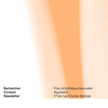
Rechercher
Frac-Artothèque Nouvelle-
Contact
Aquitaine
Newsletter
17 bis rue Charles Michels
Mentions légales
87000 Limoges
Crédits
05 55 52 03 03