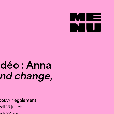
idéo
: Anna
nd change,
couvrir également :
i 18 juillet
di 22 août