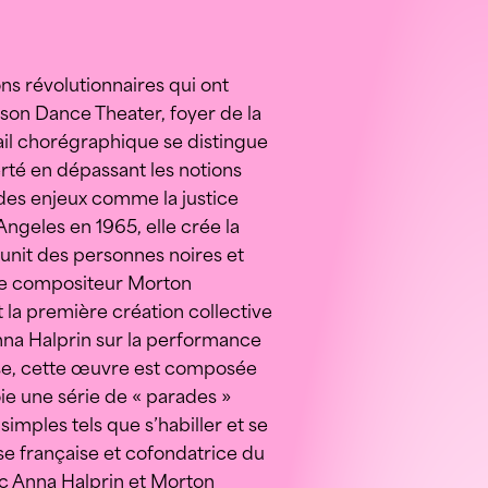
ns révolutionnaires qui ont
dson Dance Theater, foyer de la
il chorégraphique se distingue
berté en dépassant les notions
 des enjeux comme la justice
Angeles en 1965, elle crée la
unit des personnes noires et
 le compositeur Morton
 la première création collective
na Halprin sur la performance
danse, cette œuvre est composée
oie une série de « parades »
simples tels que s’habiller et se
se française et cofondatrice du
ec Anna Halprin et Morton