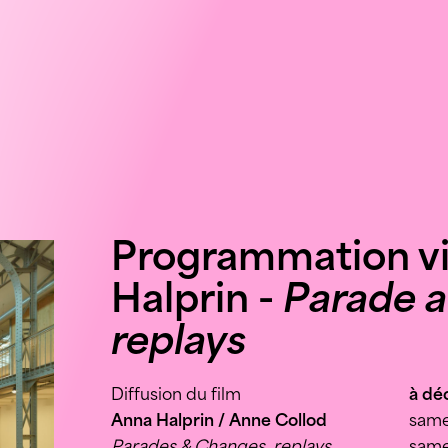
Programmation v
Halprin -
Parade a
replays
Diffusion du film
à dé
Anna Halprin / Anne Collod
samed
Parades & Changes, replays
same