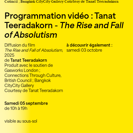
Council ; Bangkok CityCity Gallery Courtesy de Tanat Teeradakorn
Programmation vidéo
: Tanat
Teeradakorn -
The Rise and Fall
of Absolutism
Diffusion du film
à découvrir également :
The Rise and Fall of Absolutism
,
samedi 03 octobre
2025
de
Tanat Teeradakorn
Produit avec le soutien de
Gasworks London ;
Connections Through Culture,
British Council ; Bangkok
CityCity Gallery
Courtesy de Tanat Teeradakorn
Samedi 05 septembre
de 10h à 19h
visible au sous-sol