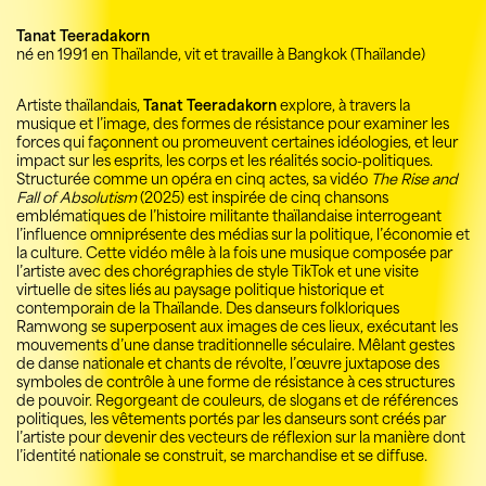
Tanat Teeradakorn
né en 1991 en Thaïlande, vit et travaille à Bangkok (Thaïlande)
Artiste thaïlandais,
Tanat Teeradakorn
explore, à travers la
musique et l’image, des formes de résistance pour examiner les
forces qui façonnent ou promeuvent certaines idéologies, et leur
impact sur les esprits, les corps et les réalités socio-politiques.
Structurée comme un opéra en cinq actes, sa vidéo
The Rise and
Fall of Absolutism
(2025) est inspirée de cinq chansons
emblématiques de l’histoire militante thaïlandaise interrogeant
l’influence omniprésente des médias sur la politique, l’économie et
la culture. Cette vidéo mêle à la fois une musique composée par
l’artiste avec des chorégraphies de style TikTok et une visite
virtuelle de sites liés au paysage politique historique et
contemporain de la Thaïlande. Des danseurs folkloriques
Ramwong se superposent aux images de ces lieux, exécutant les
mouvements d’une danse traditionnelle séculaire. Mêlant gestes
de danse nationale et chants de révolte, l’œuvre juxtapose des
symboles de contrôle à une forme de résistance à ces structures
de pouvoir. Regorgeant de couleurs, de slogans et de références
politiques, les vêtements portés par les danseurs sont créés par
l’artiste pour devenir des vecteurs de réflexion sur la manière dont
l’identité nationale se construit, se marchandise et se diffuse.