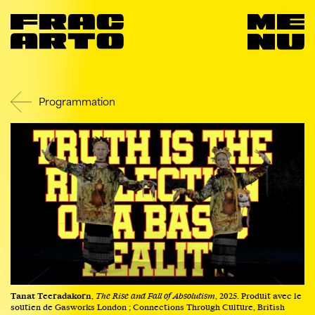
Programmation
Tanat Teeradakorn
,
The Rise and Fall of Absolutism
, 2025. Produit avec le
soutien de Gasworks London ; Connections Through Culture, British