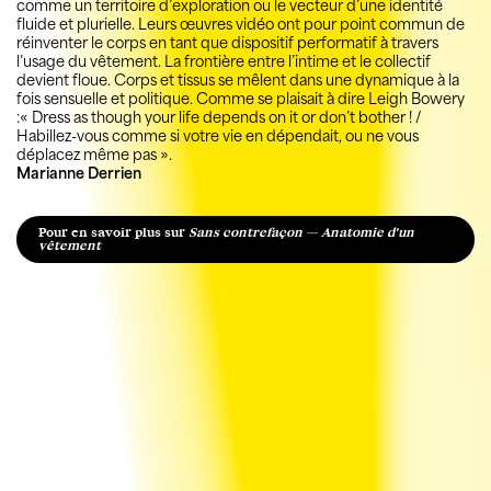
comme un territoire d’exploration ou le vecteur d’une identité
fluide et plurielle. Leurs œuvres vidéo ont pour point commun de
réinventer le corps en tant que dispositif performatif à travers
l’usage du vêtement. La frontière entre l’intime et le collectif
devient floue. Corps et tissus se mêlent dans une dynamique à la
fois sensuelle et politique. Comme se plaisait à dire Leigh Bowery
:« Dress as though your life depends on it or don’t bother ! /
Habillez-vous comme si votre vie en dépendait, ou ne vous
déplacez même pas ».
Marianne Derrien
Pour en savoir plus sur
Sans contrefaçon — Anatomie d'un
vêtement