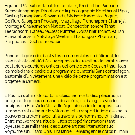
Equipe : Réalisation Tanat Teeradakorn, Production Pacharin
Surawatanapongs, Direction de la photographie Kornthanat Pipat,
Casting Surangkana Suwanjinda, Stylisme Karoonisa Pogate,
Coiffure Supaporn Phoklang, Maquillage Pichchaporn Chum-jai,
Montage Chaleamchon Natipat, Conception sonore Tanat
Teeradakorn. Danseur.euses : Puntree Worasirihirunchot, Atikan
Punyarattanasin, Natchaya Meetam, Thanongsak Phonyiam,
Phitpachara Dechasirinoranon
Pendant la période d’activités commerciales du bâtiment, les
sous-sols étaient dédiés aux espaces de travail où de nombreuses
couturières-ouvrières ont confectionné des pièces en tissu. Tous
les mois dans le cadre du programme curatorial Sans contrefaçon,
anatomie d’un vêtement, une vidéo de cette programmation est
projetée le samedi.
« Pour se défaire de certains cloisonnements disciplinaires, j’ai
conçu cette programmation de vidéos, en dialogue avec les
équipes du Frac Arto Nouvelle Aquitaine, afin de proposer un
temps de réflexion sur le vêtement et le rapport intime que nous
pouvons entretenir avec lui, à travers la performance et la danse.
Entre mouvements, rituels, luttes et expérimentations tant
joyeuses que militantes, ces quatre artistes internationaux —
Royaume-Uni, États-Unis, Thaïlande — envisagent le corps humain